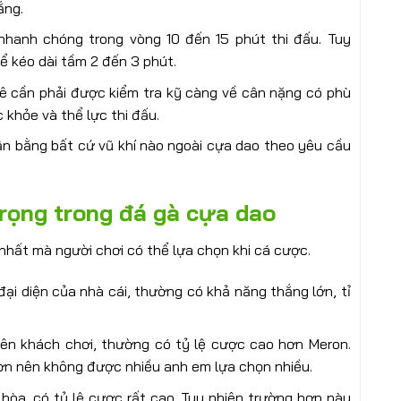
hắng.
nhanh chóng trong vòng 10 đến 15 phút thi đấu. Tuy
ể kéo dài tầm 2 đến 3 phút.
 kê cần phải được kiểm tra kỹ càng về cân nặng có phù
khỏe và thể lực thi đấu.
n bằng bất cứ vũ khí nào ngoài cựa dao theo yêu cầu
rọng trong đá gà cựa dao
nhất mà người chơi có thể lựa chọn khi cá cược.
ại diện của nhà cái, thường có khả năng thắng lớn, tỉ
bên khách chơi, thường có tỷ lệ cược cao hơn Meron.
n nên không được nhiều anh em lựa chọn nhiều.
 hòa, có tỷ lệ cược rất cao. Tuy nhiên trường hợp này