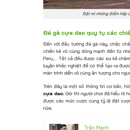
Bật mí những điểm hấp 
Đá gà cựa dao quy tụ các chi
Đến với đấu tường đá gà này, chắc chắ
chiến kê vô cùng dũng mạnh đến từ nhiề
Peru,… Tất cả đều được các sư kê chăm 
luyện khắc nghiệt để có thể tạo ra đượ
màn trình diễn vô cùng ấn tượng cho ngư
Trên đây là một số thông tin cơ bản, h
cựa dao.
Giờ thì người chơi đã hiểu rõ 
được các mức cược cùng tỷ lệ đặt cược
nữa.
Trần Mạnh