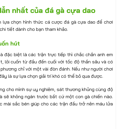
dẫn nhất của đá gà cựa dao
em lựa chọn hình thức cá cược đá gà cựa dao để chơi
hi tiết dành cho bạn tham khảo.
cuốn hút
gà đặc biệt là các trận trực tiếp thì chắc chắn anh em
t, lôi cuốn từ đầu đến cuối với tốc độ thần sâu và có
 phương chỉ với một vài đòn đánh. Nếu như người chơi
đây là sự lựa chọn giải trí khó có thể bỏ qua được.
ang cho mình sự uy nghiêm, sát thương khủng cùng độ
và sẽ không ngán trước bất cứ một con gà chiến nào.
 mài sắc bén giúp cho các trận đấu trở nên máu lửa