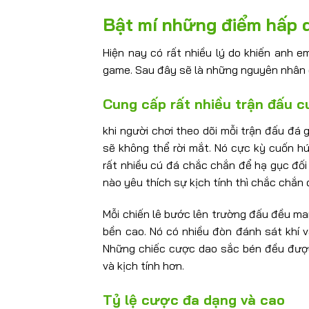
Bật mí những điểm hấp 
Hiện nay có rất nhiều lý do khiến anh 
game. Sau đây sẽ là những nguyên nhân c
Cung cấp rất nhiều trận đấu 
khi người chơi theo dõi mỗi trận đấu đá 
sẽ không thể rời mắt. Nó cực kỳ cuốn hú
rất nhiều cú đá chắc chắn để hạ gục đối
nào yêu thích sự kịch tính thì chắc chắn 
Mỗi chiến lê bước lên trường đấu đều m
bền cao. Nó có nhiều đòn đánh sát khí 
Những chiếc cược dao sắc bén đều được
và kịch tính hơn.
Tỷ lệ cược đa dạng và cao