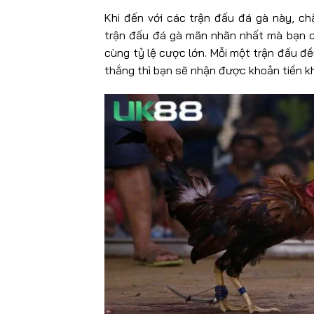
Khi đến với các trận đấu đá gà này, c
trận đấu đá gà mãn nhãn nhất mà bạn cò
cùng tỷ lệ cược lớn. Mỗi một trận đấu đ
thắng thì bạn sẽ nhận được khoản tiền k