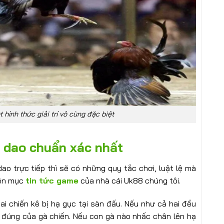
 hình thức giải trí vô cùng đặc biệt
a dao chuẩn xác nhất
ao trực tiếp thì sẽ có những quy tắc chơi, luật lệ mà
yên mục
tin tức game
của nhà cái Uk88 chúng tôi.
ai chiến kê bị hạ gục tại sàn đấu. Nếu như cả hai đều
ng đúng của gà chiến. Nếu con gà nào nhấc chân lên hạ