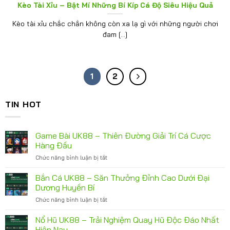
Kèo Tài Xỉu – Bật Mí Những Bí Kíp Cá Độ Siêu Hiệu Quả
Kèo tài xỉu chắc chắn không còn xa lạ gì với những người chơi
đam [...]
1
2
TIN HOT
Game Bài UK88 – Thiên Đường Giải Trí Cá Cược
Hàng Đầu
Chức năng bình luận bị tắt
ở
Game
Bài
Bắn Cá UK88 – Săn Thưởng Đỉnh Cao Dưới Đại
UK88
Dương Huyền Bí
–
Chức năng bình luận bị tắt
ở
Thiên
Bắn
Đường
Cá
Nổ Hũ UK88 – Trải Nghiệm Quay Hũ Độc Đáo Nhất
Giải
UK88
Trí
Hiện Nay