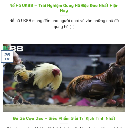
Nổ Hũ UK88 – Trải Nghiệm Quay Hũ Độc Đáo Nhất Hiện
Nay
Nổ hũ UK88 mang đến cho người chơi vô vàn những chủ đề
quay hũ [...]
26
Th1
Đá Gà Cựa Dao – Siêu Phẩm Giải Trí Kịch Tính Nhất