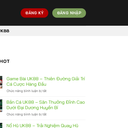
ĐĂNG KÝ
ĐĂNG NHẬP
UK88
 HOT
Game Bài UK88 – Thiên Đường Giải Trí
Cá Cược Hàng Đầu
Chức năng bình luận bị tắt
ở
Game
Bài
Bắn Cá UK88 – Săn Thưởng Đỉnh Cao
UK88
Dưới Đại Dương Huyền Bí
–
Chức năng bình luận bị tắt
ở
Thiên
Bắn
Đường
Cá
Nổ Hũ UK88 – Trải Nghiệm Quay Hũ
Giải