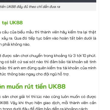
 tiền UK88 đầy đủ theo chỉ dẫn đưa ra
i tại UK88
 cầu của biểu mẫu thì thành viên hãy kiểm tra lại thật
 xảy ra. Qua đó tiếp tục bấm vào hoàn tất bên dưới là
n phải không nào.
ẽ được sân chơi chuyển trong khoảng từ 3 tới 10 phút.
ng có bất cứ sai sót nào thì đảm bảo tài khoản sẽ tinh
 bảo thì anh em đừng quên kiểm tra tài khoản của mình
 tức thông báo ngay cho đội ngũ hỗ trợ.
iên muốn rút tiền UK88
 sân chơi giải trí thì lúc nào cũng luôn muốn có được
K88. Vậy khi thực hiện giao dịch, mỗi thành viên cần
an trọng dưới đây để đảm bảo diễn ra khoảng cách: