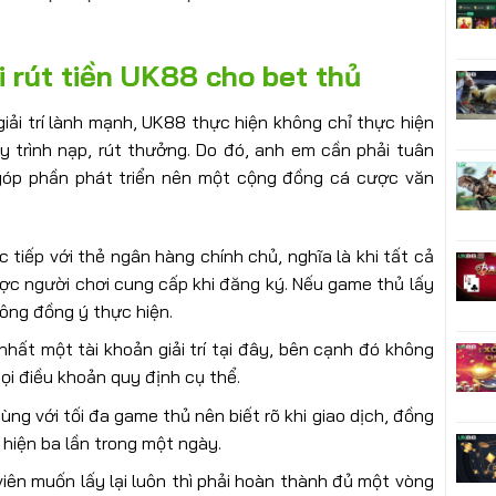
i rút tiền UK88 cho bet thủ
ải trí lành mạnh, UK88 thực hiện không chỉ thực hiện
uy trình nạp, rút thưởng. Do đó, anh em cần phải tuân
góp phần phát triển nên một cộng đồng cá cược văn
c tiếp với thẻ ngân hàng chính chủ, nghĩa là khi tất cả
ược người chơi cung cấp khi đăng ký. Nếu game thủ lấy
hông đồng ý thực hiện.
hất một tài khoản giải trí tại đây, bên cạnh đó không
ọi điều khoản quy định cụ thể.
ùng với tối đa game thủ nên biết rõ khi giao dịch, đồng
 hiện ba lần trong một ngày.
viên muốn lấy lại luôn thì phải hoàn thành đủ một vòng