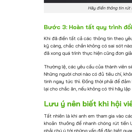
Hãy điền thông tin rút
Bước 3: Hoàn tất quy trình đổ
Khi đã điền tất cả các thông tin theo yêu
kỹ càng, chắc chắn không có sai sót nào
đã xong quá trình thực hiện cũng đơn giả
Thường lệ, các yêu cầu của thành viên s
Những người chơi nào có đủ tiêu chí, khô
tinh ngay tức thì. Đồng thời phải để đảm
lại cho chắc ăn, nếu không có thì hãy lập
Lưu ý nên biết khi hội v
Tất nhiên là khi anh em tham gia vào các
khoản thưởng để nhanh chóng rút tiền U
phải chú ý tới những vấn đề đặc biệt qu