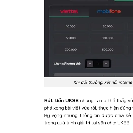
Khi đổi thưởng, kết nối intern
Rút tiền UK88
chúng ta có thể thấy vô
phá xong bài viết vừa rồi, thực hiện đún
Hy vọng những thông tin được chia sẻ ở
trong quá trình giải trí tại sân chơi UK88.